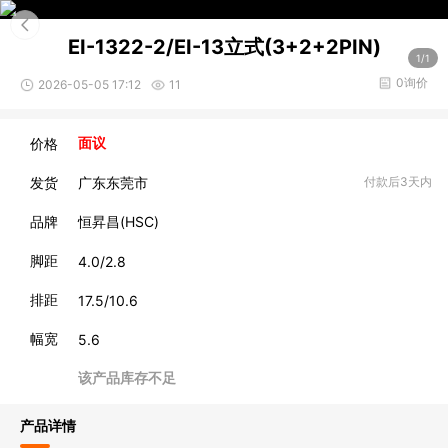
EI-1322-2/EI-13立式(3+2+2PIN)
1/1
0询价
2026-05-05 17:12
11
价格
面议
发货
广东东莞市
付款后3天内
品牌
恒昇昌(HSC)
脚距
4.0/2.8
排距
17.5/10.6
幅宽
5.6
该产品库存不足
产品详情